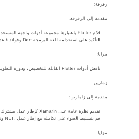
رفرفة:
مقدمة إلى الرفرفة:
قدّم Flutter باعتبارها مجموعة أدوات واجهة المستخدم من Google لإنشاء التطبيقات المجمعة محليًا.
التأكيد على استخدامه للغة البرمجة Dart وفوائد قاعدة التعليمات البرمجية الواحدة.
مزايا:
ناقش أدوات Flutter القابلة للتخصيص، ودورة التطوير السريعة، والأداء الشبيه بالأداء الأصلي.
زمارين:
مقدمة إلى زامارين:
تقديم نظرة عامة على Xamarin كإطار عمل مشترك بين الأنظمة الأساسية باستخدام لغة C#.
قم بتسليط الضوء على تكامله مع إطار عمل .NET وVisual Studio.
مزايا: