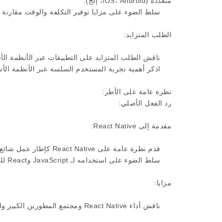
متعددة (iOS، Android، إلخ).
سلط الضوء على مزايا توفير التكلفة والوقت مقارنة با
الطلب المتزايد:
ناقش الطلب المتزايد على التطبيقات عبر الأنظمة الأسا
اذكر أهمية تجربة المستخدم السلسة عبر الأنظمة الأس
نظرة عامة على الأطر:
رد الفعل الأصلي:
مقدمة إلى React Native:
قدم نظرة عامة على React Native كإطار عمل شائع متعدد المنصات.
سلط الضوء على استخدامه لـ JavaScript وReact للتطوير الفعال.
مزايا:
ناقش أداء React Native ومجتمع المطورين الكبير والقدرة على الاستفادة من مهارات تطوير الويب الحالية.