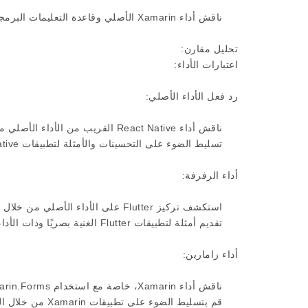
ناقش أداء Xamarin الأصلي وقاعدة التعليمات البرمجية المشتركة والدعم القوي من Microsoft.
تحليل مقارن:
اعتبارات الأداء:
رد فعل الأداء الأصلي:
ناقش أداء React Native القريب من الأداء الأصلي من خلال استخدام المكونات الأصلية.
تسليط الضوء على التحسينات والأمثلة لتطبيقات React Native عالية الأداء.
أداء الرفرفة:
استكشف تركيز Flutter على الأداء الأصلي من خلال قاعدة التعليمات البرمجية المجمعة الخاصة به.
تقديم أمثلة لتطبيقات Flutter الغنية بصريًا وذات الأداء العالي.
أداء زامارين:
ناقش أداء Xamarin، خاصة مع استخدام Xamarin.Forms لتناسق واجهة المستخدم.
قم بتسليط الضوء على تطبيقات Xamarin من خلال الرسوم المتحركة والاستجابة السلسة.