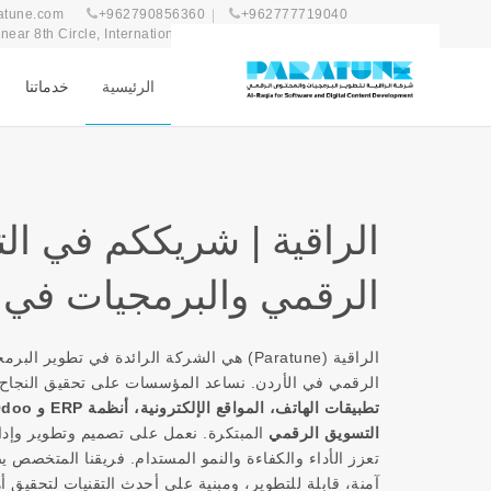
atune.com
+962790856360
+962777719040
ear 8th Circle, International Complex 47, 1st Floor
الرئيسية
خدماتنا
الراقية | شريككم في ال
الرقمي والبرمجيات في ا
الراقية (Paratune) هي الشركة الرائدة في تطوير ا
الرقمي في الأردن. نساعد المؤسسات على تحقيق النجاح
التسويق الرقمي
المبتكرة. نعمل على تصميم وتطوير وإ
تعزز الأداء والكفاءة والنمو المستدام. فريقنا المتخصص ي
آمنة، قابلة للتطوير، ومبنية على أحدث التقنيات لتحقيق أ