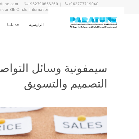
atune.com
+962790856360
+962777719040
ear 8th Circle, International Complex 47, 1st Floor
الرئيسية
خدماتنا
سيمفونية وسائل التواصل
التصميم والتسويق