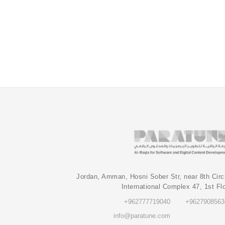
Jordan, Amman, Hosni Sober Str, near 8th Circ
International Complex 47, 1st Fl
‎+962777719040‎
‎+9627908563
info@paratune.com