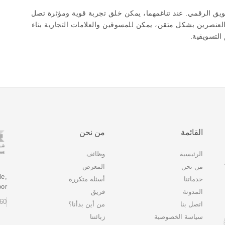
ويق الرقمي. عند تناغمهما، يمكن خلق تجربة قوية ومؤثرة تصل
لعنصرين بشكل متقن، يمكن للمسوقين والعلامات التجارية بناء
التسويقية.
القائمة
من نحن
الرئيسية
وظائف
من نحن
المعرض
le,
خدماتنا
أسئلة متكررة
oor
المدونة
فريق
60‎
اتصل بنا
من أين بدأنا؟
سياسة الخصوصية
زبائننا