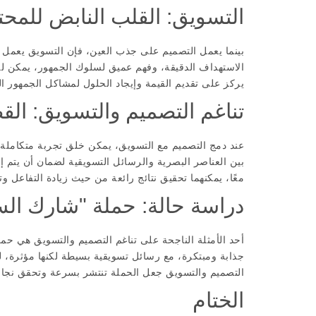
التسويق: القلب النابض للمح
بينما يعمل التصميم على جذب العين، فإن التسويق يعمل 
الاستهداف الدقيقة، وفهم عميق لسلوك الجمهور، يمكن للتسو
يركز على تقديم القيمة وإيجاد الحلول لمشاكل الجمهور 
تناغم التصميم والتسويق: الق
عند دمج التصميم مع التسويق، يمكن خلق تجربة متكاملة ت
بين العناصر البصرية والرسائل التسويقية لضمان أن يتم 
معًا، يمكنهما تحقيق نتائج رائعة من حيث زيادة التفاعل وتعز
دراسة حالة: حملة "شارك الس
أحد الأمثلة الناجحة على تناغم التصميم والتسويق هي ح
جذابة ومبتكرة، مع رسائل تسويقية بسيطة لكنها مؤثرة، ل
التصميم والتسويق جعل الحملة تنتشر بسرعة وتحقق نجاحًا
الختام